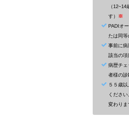
（12~
す）
※
PADI
たは同等
事前に病
該当の項
病歴チェ
者様の診
５５歳以
ください
変わりま