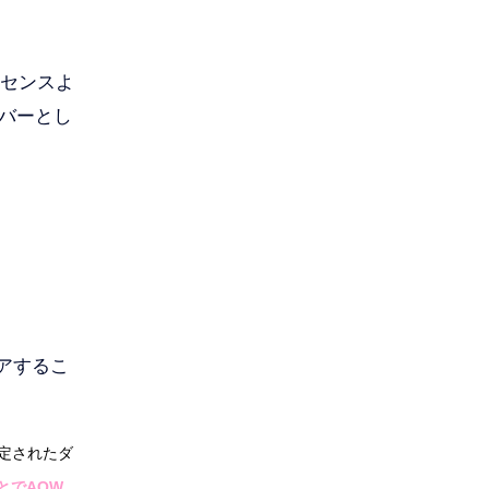
イセンスよ
バーとし
アするこ
て認定されたダ
とでAOW